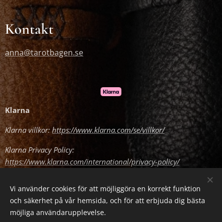
Kontakt
anna@tarotbagen.se
Klarna
Klarna villkor:
https://www.klarna.com/se/villkor/
Klarna Privacy Policy:
https://www.klarna.com/international/privacy-policy/
Vi använder cookies för att möjliggöra en korrekt funktion
och säkerhet på vår hemsida, och för att erbjuda dig bästa
Cookies
möjliga användarupplevelse.