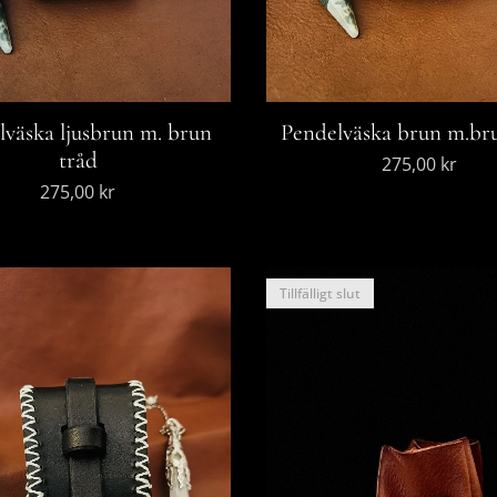
lväska ljusbrun m. brun
Pendelväska brun m.br
tråd
275,00
kr
275,00
kr
Tillfälligt slut