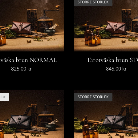
STÖRRE STORLEK
tväska brun NORMAL
Tarotväska brun S
825,00
kr
845,00
kr
slut
STÖRRE STORLEK