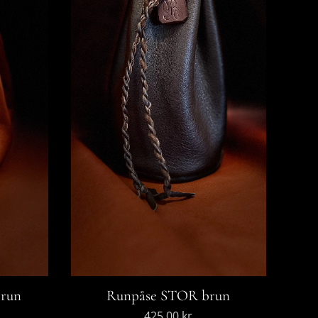
brun
Runpåse STOR brun
425,00
kr