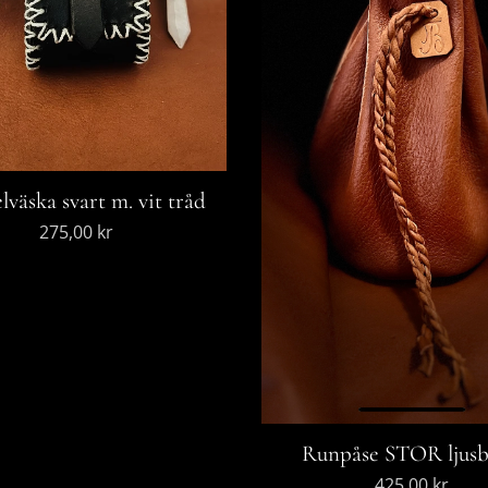
lväska svart m. vit tråd
275,00
kr
Runpåse STOR ljus
425,00
kr