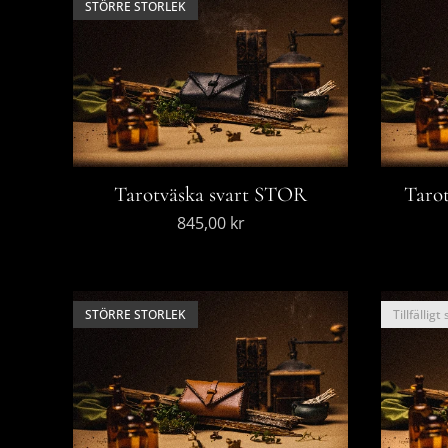
STÖRRE STORLEK
Tarotväska svart STOR
Taro
845,00
kr
STÖRRE STORLEK
Tillfälligt 