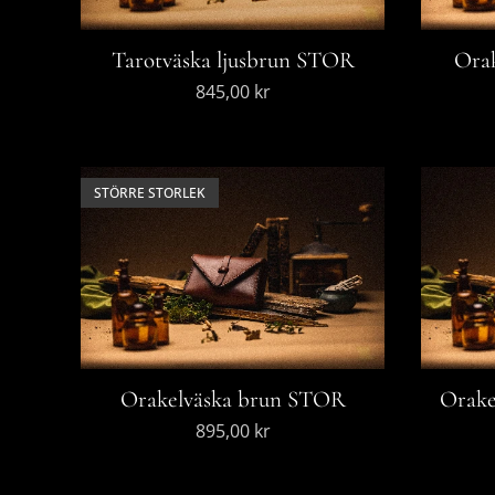
Tarotväska ljusbrun STOR
Orak
845,00
kr
STÖRRE STORLEK
Orakelväska brun STOR
Orake
895,00
kr