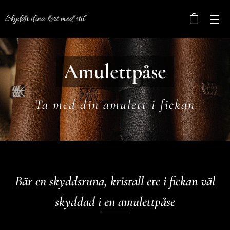
Skydda dina kort med stil
Amulettpåse
Ta med din amulett i fickan
Bär en skyddsruna, kristall etc i fickan väl
skyddad i en amulettpåse