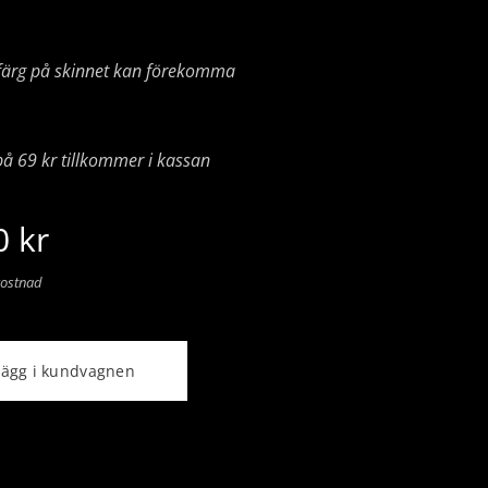
i färg på skinnet kan förekomma
på 69 kr tillkommer i kassan
0
kr
kostnad
Lägg i kundvagnen