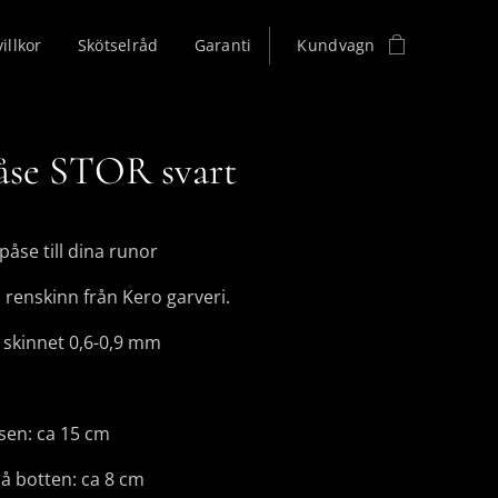
illkor
Skötselråd
Garanti
Kundvagn
se STOR svart
påse till dina runor
 renskinn från Kero garveri.
 skinnet 0,6-0,9 mm
sen: ca 15 cm
å botten: ca 8 cm